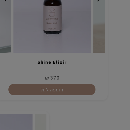
Shine Elixir
₪
370