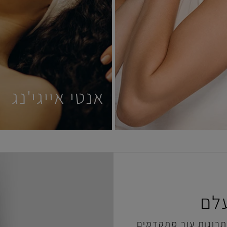
אנטי אייגי'נג