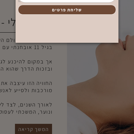
המסע שלי - מ
הכניסה שלי לעולם הקוס
בגיל 11 אובחנתי עם ויטיליגו, והתחזיות הרפואיות לא היו מעודדות.
אך במקום להיכנע לגורל
ובזכות הדרך שהוא הראה
החוויה הזו עיצבה את יי
מורכבות ולסייע לאנשים