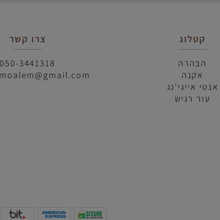
טלוג
צרו קשר
בהרה
050-3441318
קנה
mitmoalem@gmail.com
אייגי'נג
ר רגיש