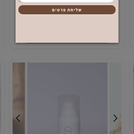
Acn.a Fix 3
₪
379
הוספה לסל