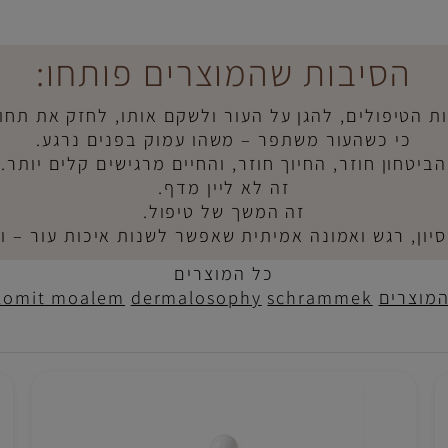
לי מדויק שממשיך את
הסיבות שהמוצרים פותחו:
טיפולים,
להגן על העור ולשקם אותו, ל
חזק את תחושת
כי כשהעור משתפר – משהו עמוק בפנים נרגע
.
חון חוזר, החיוך חוזר, והחיים מרגישים קלים יותר
.
זה לא ליין מדף
.
זה המשך של טיפול
.
, רגש ואמונה אמיתית שאפשר לשנות איכות עור – ואית
כל המוצרים
רים
schrammek
dermalosophy
shlomit moalem