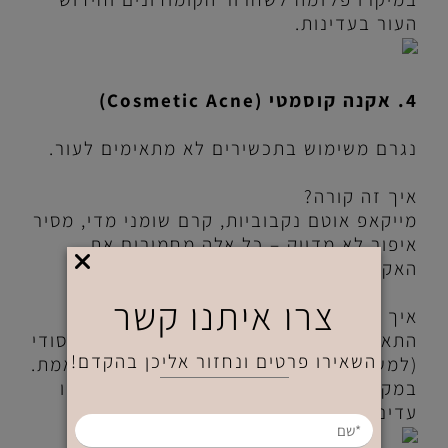
העור בעדינות.
4. אקנה קוסמטי (
Cosmetic Acne)
נגרם משימוש בתכשירים לא מתאימים לעור.
איך זה קורה?
מייקאפ אוטם נקבוביות, קרם שומני מדי, מסיר
איפור לא מדויק – כל אלה מחמירים את
האקנה.
צרו איתנו קשר
איך נמנעים מזה?
התאמת תכשירים נכונה לסוג העור, ניקוי יסודי
השאירו פרטים ונחזור אליכן בהקדם!
(למשל עם
Acne FIX 1
) ושגרה יומית מותאמת.
במקרים של גירוי מתמשך – שילוב גלי רדיו
עדינים או פוטותרפיה להרגעת העור.